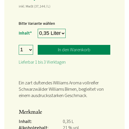
inkl. MwSt
(37,14
€
/ L)
Bitte Variante wählen
Pflichtfeld
Inhalt
*
In den Warenkorb
Lieferbar 1 bis 3 Werktagen
Ein zart duftendes Williams Aroma vollreifer
Schwarzwälder Williams Birnen, begleitet von
einem ausdrucksstarken Geschmack.
Merkmale
Inhalt:
0,35 L
Alkoholgehalt:
21 % vol.