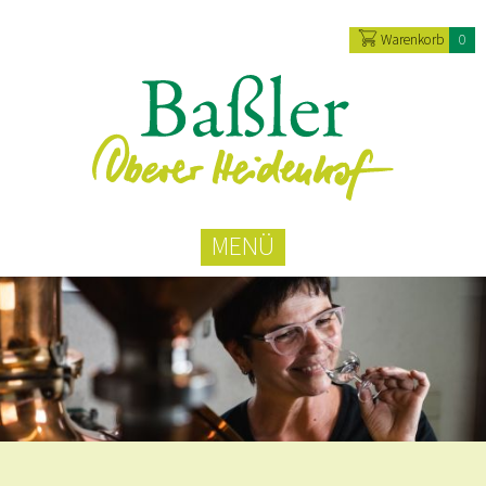
Warenkorb
0
MENÜ