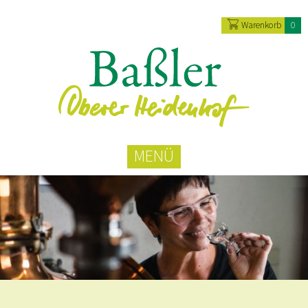
Warenkorb
0
MENÜ