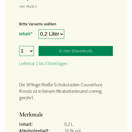
inkl. MwSt
()
Bitte Variante wählen
Pflichtfeld
Inhalt
*
In den Warenkorb
Lieferbar 1 bis 3 Werktagen
Die 36%ige Weiße Schokoladen-Couverture
Rondo ist in feinem Mirabellenbrand cremig
gerührt.
Merkmale
Inhalt:
0,2 L
Alkoholgehalt:
16 % vol.