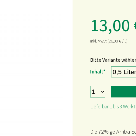
13,00
inkl. MwSt
(26,00
€
/ L)
Bitte Variante wähle
Pflichtfeld
Inhalt
*
Lieferbar 1 bis 3 Werk
Die 72%ige Arriba Ed