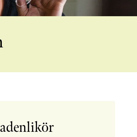
n
adenlikör