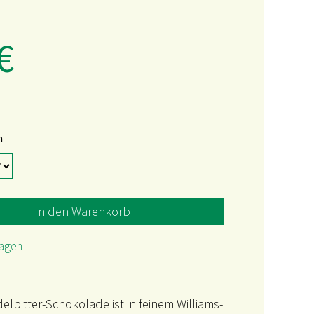
€
n
In den Warenkorb
tagen
elbitter-Schokolade ist in feinem Williams-