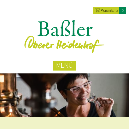
Warenkorb
0
MENÜ