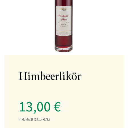
Himbeerlikör
13,00
€
inkl. MwSt
(37,14
€
/ L)