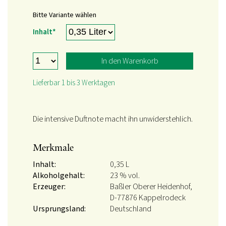
Bitte Variante wählen
Pflichtfeld
Inhalt
*
In den Warenkorb
Lieferbar 1 bis 3 Werktagen
Die intensive Duftnote macht ihn unwiderstehlich.
Merkmale
Inhalt:
0,35 L
Alkoholgehalt:
23 % vol.
Erzeuger:
Baßler Oberer Heidenhof,
D-77876 Kappelrodeck
Ursprungsland:
Deutschland