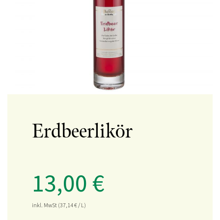
Erdbeerlikör
13,00
€
inkl. MwSt
(37,14
€
/ L)