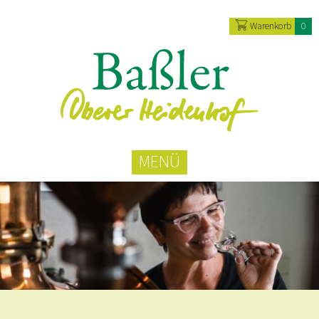
Warenkorb
0
MENÜ