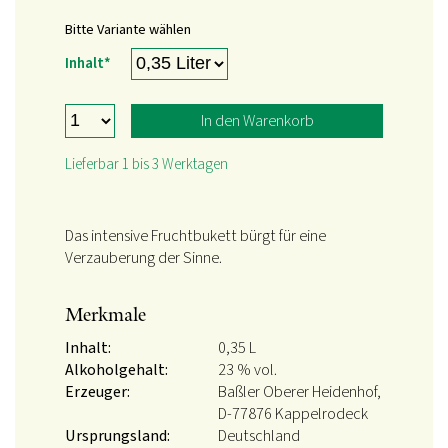
Bitte Variante wählen
Pflichtfeld
Inhalt
*
In den Warenkorb
Lieferbar 1 bis 3 Werktagen
Das intensive Fruchtbukett bürgt für eine
Verzauberung der Sinne.
Merkmale
Inhalt:
0,35 L
Alkoholgehalt:
23 % vol.
Erzeuger:
Baßler Oberer Heidenhof,
D-77876 Kappelrodeck
Ursprungsland:
Deutschland