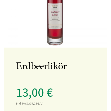
Erdbeerlikör
13,00
€
inkl. MwSt
(37,14
€
/ L)