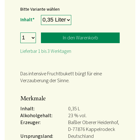
Bitte Variante wählen
Pflichtfeld
Inhalt
*
In den Warenkorb
Lieferbar 1 bis 3 Werktagen
Das intensive Fruchtbukett bürgt für eine
Verzauberung der Sinne.
Merkmale
Inhalt:
0,35 L
Alkoholgehalt:
23 % vol.
Erzeuger:
Baßler Oberer Heidenhof,
D-77876 Kappelrodeck
Ursprungsland:
Deutschland