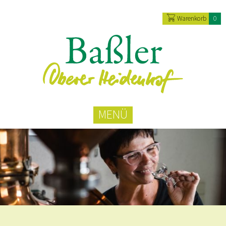
Warenkorb
0
MENÜ