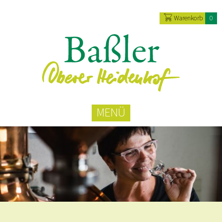
Warenkorb
0
MENÜ