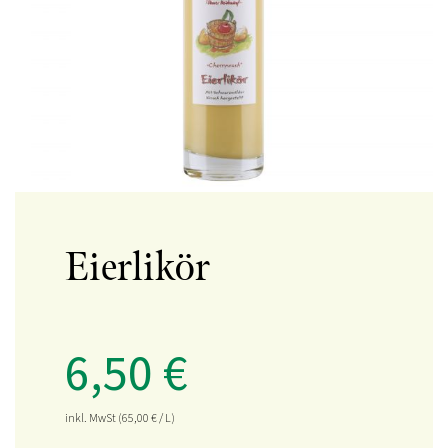
Eierlikör
6,50
€
inkl. MwSt
(65,00
€
/ L)