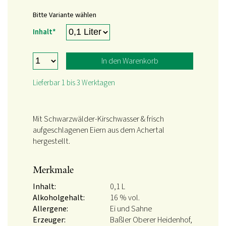
Bitte Variante wählen
Pflichtfeld
Inhalt
*
In den Warenkorb
Lieferbar 1 bis 3 Werktagen
Mit Schwarzwälder-Kirschwasser & frisch
aufgeschlagenen Eiern aus dem Achertal
hergestellt.
Merkmale
Inhalt:
0,1 L
Alkoholgehalt:
16 % vol.
Allergene:
Ei und Sahne
Erzeuger:
Baßler Oberer Heidenhof,