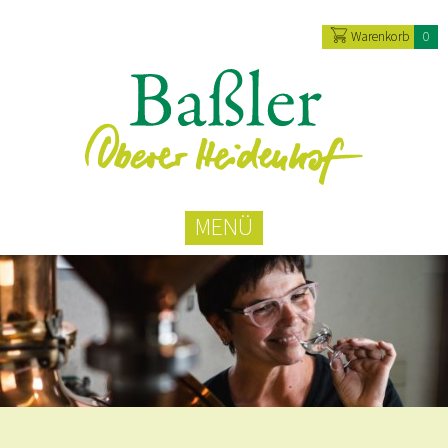
Warenkorb
0
MENÜ