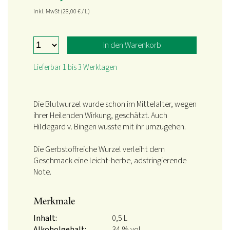
inkl. MwSt
(28,00
€
/ L)
In den Warenkorb
Lieferbar 1 bis 3 Werktagen
Die Blutwurzel wurde schon im Mittelalter, wegen
ihrer Heilenden Wirkung, geschätzt. Auch
Hildegard v. Bingen wusste mit ihr umzugehen.
Die Gerbstoffreiche Wurzel verleiht dem
Geschmack eine leicht-herbe, adstringierende
Note.
Merkmale
Inhalt:
0,5 L
Alkoholgehalt:
34 % vol.