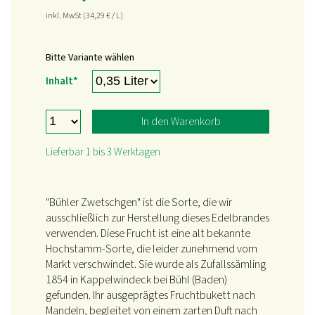
inkl. MwSt
(34,29
€
/ L)
Bitte Variante wählen
Pflichtfeld
Inhalt
*
In den Warenkorb
Lieferbar 1 bis 3 Werktagen
"Bühler Zwetschgen" ist die Sorte, die wir
ausschließlich zur Herstellung dieses Edelbrandes
verwenden. Diese Frucht ist eine alt bekannte
Hochstamm-Sorte, die leider zunehmend vom
Markt verschwindet. Sie wurde als Zufallssämling
1854 in Kappelwindeck bei Bühl (Baden)
gefunden. Ihr ausgeprägtes Fruchtbukett nach
Mandeln, begleitet von einem zarten Duft nach