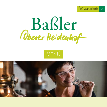
Warenkorb
0
MENÜ