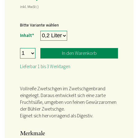
inkl. MwSt
()
Bitte Variante wählen
Pflichtfeld
Inhalt
*
In den Warenkorb
Lieferbar 1 bis 3 Werktagen
Vollreife Zwetschgen im Zwetschgenbrand
eingelegt. Daraus entwickelt sich eine zarte
Fruchtsüße, umgeben von feinen Gewürzaromen
der Bühler Zwetschge.
Eignet sich hervorragend als Digestiv.
Merkmale