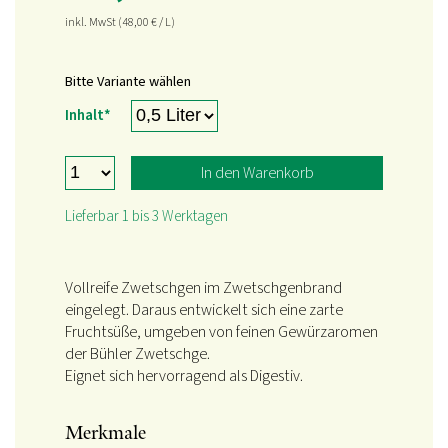
inkl. MwSt
(48,00
€
/ L)
Bitte Variante wählen
Pflichtfeld
Inhalt
*
In den Warenkorb
Lieferbar 1 bis 3 Werktagen
Vollreife Zwetschgen im Zwetschgenbrand
eingelegt. Daraus entwickelt sich eine zarte
Fruchtsüße, umgeben von feinen Gewürzaromen
der Bühler Zwetschge.
Eignet sich hervorragend als Digestiv.
Merkmale