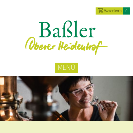
Warenkorb
0
MENÜ