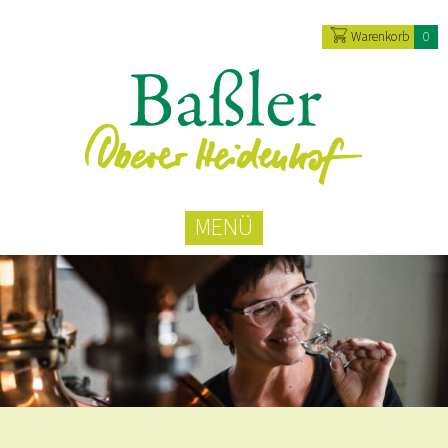
Warenkorb
0
MENÜ