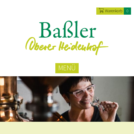
Warenkorb
0
MENÜ