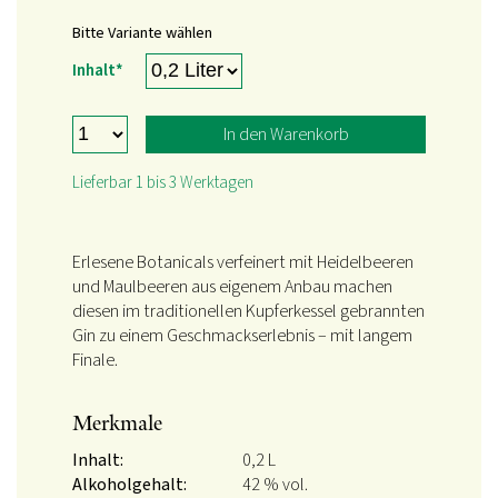
Bitte Variante wählen
Pflichtfeld
Inhalt
*
In den Warenkorb
Lieferbar 1 bis 3 Werktagen
Erlesene Botanicals verfeinert mit Heidelbeeren
und Maulbeeren aus eigenem Anbau machen
diesen im traditionellen Kupferkessel gebrannten
Gin zu einem Geschmackserlebnis – mit langem
Finale.
Merkmale
Inhalt:
0,2 L
Alkoholgehalt:
42 % vol.